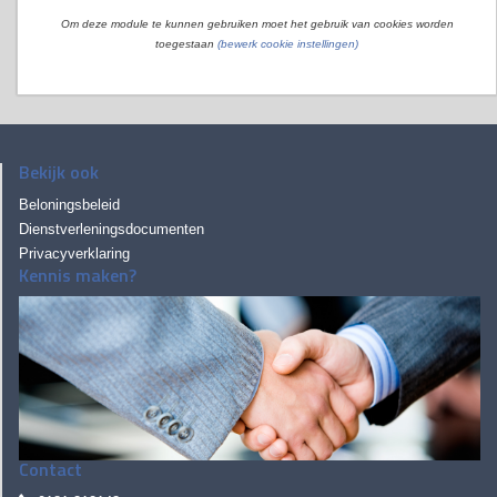
Om deze module te kunnen gebruiken moet het gebruik van cookies worden
toegestaan
(bewerk cookie instellingen)
Bekijk ook
Beloningsbeleid
Dienstverleningsdocumenten
Privacyverklaring
Kennis maken?
Contact