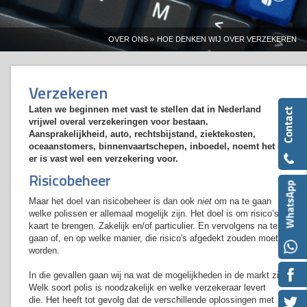
»
OVER ONS
HOE DENKEN WIJ OVER VERZEKEREN
Verzekeren
Laten we beginnen met vast te stellen dat in Nederland
vrijwel overal verzekeringen voor bestaan.
Aansprakelijkheid, auto, rechtsbijstand, ziektekosten,
oceaanstomers, binnenvaartschepen, inboedel, noemt het en
er is vast wel een verzekering voor.
Risicobeheer
Maar het doel van risicobeheer is dan ook
niet
om na te gaan
welke polissen er allemaal mogelijk zijn. Het doel is om risico’s in
kaart te brengen. Zakelijk en/of particulier. En vervolgens na te
gaan of, en op welke manier, die risico's afgedekt zouden moeten
worden.
In die gevallen gaan wij na wat de mogelijkheden in de markt zijn.
Welk soort polis is noodzakelijk en welke verzekeraar levert
die. Het heeft tot gevolg dat de verschillende oplossingen met