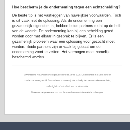
Hoe bescherm je de onderneming tegen een echtscheiding?
De beste tip is het vastleggen van huwelijkse voorwaarden. Toch
is dit vaak niet de oplossing. Als de onderneming een
gezamenlijk eigendom is, hebben beide partners recht op de helft
van de waarde. De onderneming kan bij een scheiding gered
worden door met elkaar in gesprek te blijven. Er is een
gezamenlijk probleem waar een oplossing voor gezocht moet
worden. Beide partners zijn er vaak bij gebaat om de
onderneming voort te zetten. Het vermogen moet namelijk
beschermd worden.
Bovenstaand nieuwsbericht is gepubliceerd op 15-05-2025. Dit bericht is met veel zorg en
aandacht samengesteld. Desondanks kunnen wij niet volledig instaan voor de correctheid,
volledigheid of actualiteit van de informatie.
Maak een afspraak met ons om de meest recente informatie te ontvangen.