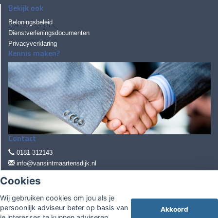
Bekijk ook
Beloningsbeleid
Dienstverleningsdocumenten
Privacyverklaring
Kennis maken?
Contact
0181-312143
info@vansintmaartensdijk.nl
Cookies
Pascalweg 16
Wij gebruiken cookies om jou als je
3225 LE Hellevoetsluis
persoonlijk adviseur beter op basis van
Akkoord
je interesses te kunnen adviseren.