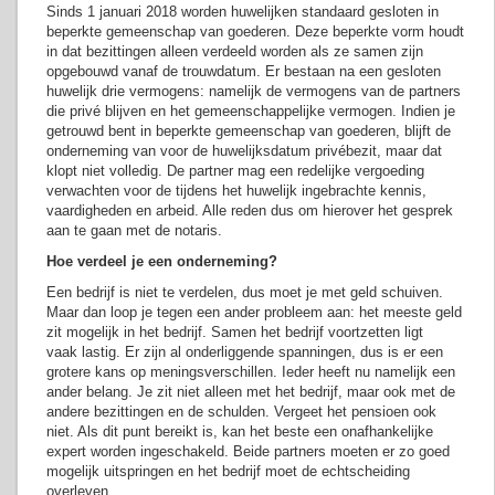
Sinds 1 januari 2018 worden huwelijken standaard gesloten in
beperkte gemeenschap van goederen. Deze beperkte vorm houdt
in dat bezittingen alleen verdeeld worden als ze samen zijn
opgebouwd vanaf de trouwdatum. Er bestaan na een gesloten
huwelijk drie vermogens: namelijk de vermogens van de partners
die privé blijven en het gemeenschappelijke vermogen. Indien je
getrouwd bent in beperkte gemeenschap van goederen, blijft de
onderneming van voor de huwelijksdatum privébezit, maar dat
klopt niet volledig. De partner mag een redelijke vergoeding
verwachten voor de tijdens het huwelijk ingebrachte kennis,
vaardigheden en arbeid. Alle reden dus om hierover het gesprek
aan te gaan met de notaris.
Hoe verdeel je een onderneming?
Een bedrijf is niet te verdelen, dus moet je met geld schuiven.
Maar dan loop je tegen een ander probleem aan: het meeste geld
zit mogelijk in het bedrijf. Samen het bedrijf voortzetten ligt
vaak lastig. Er zijn al onderliggende spanningen, dus is er een
grotere kans op meningsverschillen. Ieder heeft nu namelijk een
ander belang. Je zit niet alleen met het bedrijf, maar ook met de
andere bezittingen en de schulden. Vergeet het pensioen ook
niet. Als dit punt bereikt is, kan het beste een onafhankelijke
expert worden ingeschakeld. Beide partners moeten er zo goed
mogelijk uitspringen en het bedrijf moet de echtscheiding
overleven.