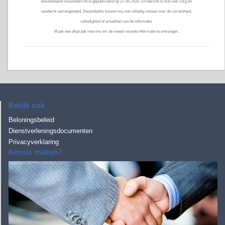
Bovenstaand nieuwsbericht is gepubliceerd op 27-05-2025. Dit bericht is met veel zorg en
aandacht samengesteld. Desondanks kunnen wij niet volledig instaan voor de correctheid,
volledigheid of actualiteit van de informatie.
Maak een afspraak met ons om de meest recente informatie te ontvangen.
Bekijk ook
Beloningsbeleid
Dienstverleningsdocumenten
Privacyverklaring
Kennis maken?