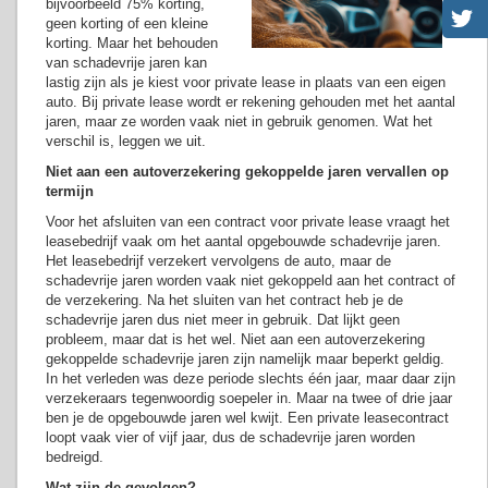
bijvoorbeeld 75% korting,
geen korting of een kleine
korting. Maar het behouden
van schadevrije jaren kan
lastig zijn als je kiest voor private lease in plaats van een eigen
auto. Bij private lease wordt er rekening gehouden met het aantal
jaren, maar ze worden vaak niet in gebruik genomen. Wat het
verschil is, leggen we uit.
Niet aan een autoverzekering gekoppelde jaren vervallen op
termijn
Voor het afsluiten van een contract voor private lease vraagt het
leasebedrijf vaak om het aantal opgebouwde schadevrije jaren.
Het leasebedrijf verzekert vervolgens de auto, maar de
schadevrije jaren worden vaak niet gekoppeld aan het contract of
de verzekering. Na het sluiten van het contract heb je de
schadevrije jaren dus niet meer in gebruik. Dat lijkt geen
probleem, maar dat is het wel. Niet aan een autoverzekering
gekoppelde schadevrije jaren zijn namelijk maar beperkt geldig.
In het verleden was deze periode slechts één jaar, maar daar zijn
verzekeraars tegenwoordig soepeler in. Maar na twee of drie jaar
ben je de opgebouwde jaren wel kwijt. Een private leasecontract
loopt vaak vier of vijf jaar, dus de schadevrije jaren worden
bedreigd.
Wat zijn de gevolgen?