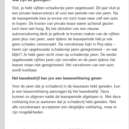
Stel, je hebt vijftien schadevrije jaren opgebouwd. Dit jaar sluit je
een private leasecontract af voor een periode van vier jaren. Na
de leaseperiode kies je ervoor om toch maar weer zelf een auto
te kopen. De kosten van private lease waren achteraf gezien
toch best wel hoog. Bij het afsluiten van een nieuwe
autoverzekering denk je gebruik te kunnen maken van de vijftien
jaren plus vier jaren, want tijdens de leaseperiode heb je ook
geen schades veroorzaakt. De verzekeraar kijkt in Roy-data –
hierin zijn opgebouwde schadevrije jaren geregistreerd – en wat
blijkt? Je hebt geen recht meer op schadevrije jaren. De eerder
opgebouwde vijftien jaren zijn vervallen en de jaren tijdens het
leasen staan niet geregistreerd. Het verzekeren van een auto
wordt kostbaar.
Het leasebedrijf kan jou een leaseverklaring geven
Voor de jaren dat je schadevrij in de leaseauto hebt gereden, kun
je een leaseverklaring aanvragen bij het leasebedrijf. Deze
kunnen ze afgeven nadat de leaseperiode afgelopen is. Met deze
verklaring kun je aantonen dat je schadevrij hebt gereden. Niet
alle verzekeraars accepteren een dergelijke verklaring, maar er
zijn mogelijkheden.