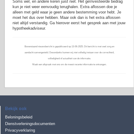
Soms wel, en andere keren juist niet. Het geïnvesteerde bedrag
kun je niet weer eenvoudig terughalen. Extra aflossen doe je
alleen met geld waar je geen andere bestemming voor hebt. Je
moet het dus over hebben. Maar ook dan is het extra aflossen
niet altijd verstandig. Ga hierover eerst het gesprek aan met jouw
hypotheekadviseur.
Bovenstaand nieuwsbericht is gepubliceerd op 13-06-2025. Dit bericht is met veel zorg en
aandacht samengesteld. Desondanks kunnen wij niet volledig instaan voor de correctheid,
volledigheid of actualiteit van de informatie.
Maak een afspraak met ons om de meest recente informatie te ontvangen.
Bekijk ook
Beloningsbeleid
Dienstverleningsdocumenten
Privacyverklaring