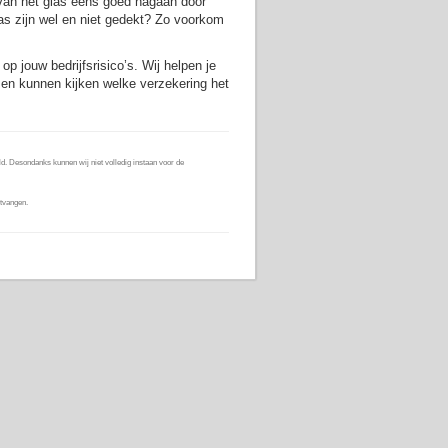
 van het glas eens goed nagaan door
as zijn wel en niet gedekt? Zo voorkom
p jouw bedrijfsrisico’s. Wij helpen je
n kunnen kijken welke verzekering het
d. Desondanks kunnen wij niet volledig instaan voor de
tvangen.