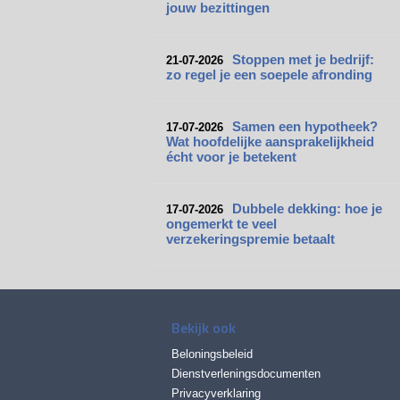
jouw bezittingen
Stoppen met je bedrijf:
21-07-2026
zo regel je een soepele afronding
Samen een hypotheek?
17-07-2026
Wat hoofdelijke aansprakelijkheid
écht voor je betekent
Dubbele dekking: hoe je
17-07-2026
ongemerkt te veel
verzekeringspremie betaalt
Bekijk ook
Beloningsbeleid
Dienstverleningsdocumenten
Privacyverklaring