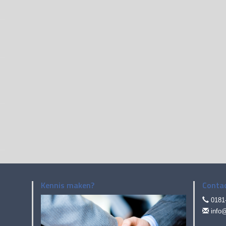
Kennis maken?
Conta
0181
info