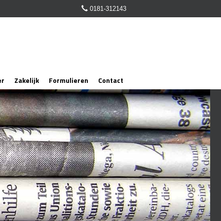
0181-312143
er
Zakelijk
Formulieren
Contact