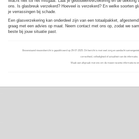
Wacht niet tot het misgaat. Laat je gebouwenverzekering en de dekking
ons. Is glasbreuk verzekerd? Hoeveel is verzekerd? En welke soorten gl
je verrassingen bij schade.
Een glasverzekering kan onderdeel zijn van een totaalpakket, afgestemd o
graag met een advies op maat. Neem contact met ons op, zodat we same
beste bij jouw situatie past.
Bovenstaand nieuwsbericht is gepubliceerd op 29-07-2025. Dit bericht is met veel zorg en aandacht samengestel
correctheid, volledigheid of actualiteit van de informatie.
Maak een afspraak met ons om de meest recente informatie te on