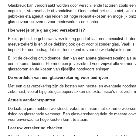
Glasbreuk kan veroorzaakt worden door verschillende factoren zoals een
ongelukje, stormschade of vandalisme. Onderschat het risico niet, want
gebroken etalageruit kan leiden tot hoge reparatiekosten en mogelijk om
glas gevaar opleveren voor medewerkers en klanten.
Hoe weet je of je glas goed verzekerd is?
Bekijk je huidige gebouwenverzekering goed of laat een specialist dit doe
meeverzekerd is en of de dekking ook geldt voor bijzonder glas. Vaak is 
beperkt tot een bedrag dat niet toereikend is voor de werkelijke kosten.
Blijkt de dekking onvoldoende, dan kan een aparte glasverzekering als a
een uitkomst bieden. Hiermee ben je verzekerd voor vrijwel alle vormen v
glassoorten en de kosten van tijdelijke noodvoorzieningen.
De voordelen van een glasverzekering voor bedrijven
Met een glasverzekering zijn de kosten van herstel en eventuele noodmaa
zekerheid, vooral bij grote glasoppervlakken die extra risico’s met zich
Actuele aandachtspunten
De laatste jaren hebben we steeds vaker te maken met extreme weerso
risico op glasschade verhoogt. Een glasverzekering dekt de meeste onvo
voor onverwachte hoge kosten komt te staan.
Laat uw verzekering checken