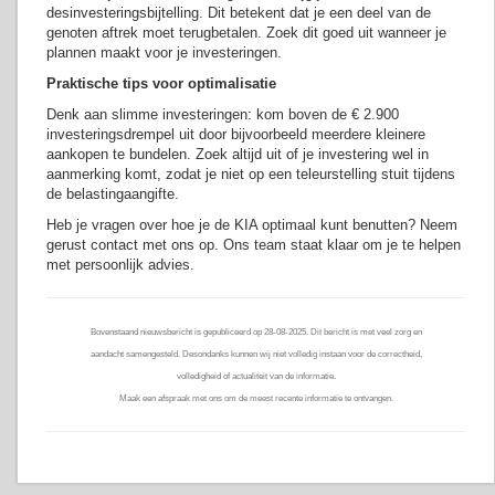
desinvesteringsbijtelling. Dit betekent dat je een deel van de
genoten aftrek moet terugbetalen. Zoek dit goed uit wanneer je
plannen maakt voor je investeringen.
Praktische tips voor optimalisatie
Denk aan slimme investeringen: kom boven de € 2.900
investeringsdrempel uit door bijvoorbeeld meerdere kleinere
aankopen te bundelen. Zoek altijd uit of je investering wel in
aanmerking komt, zodat je niet op een teleurstelling stuit tijdens
de belastingaangifte.
Heb je vragen over hoe je de KIA optimaal kunt benutten? Neem
gerust contact met ons op. Ons team staat klaar om je te helpen
met persoonlijk advies.
Bovenstaand nieuwsbericht is gepubliceerd op 28-08-2025. Dit bericht is met veel zorg en
aandacht samengesteld. Desondanks kunnen wij niet volledig instaan voor de correctheid,
volledigheid of actualiteit van de informatie.
Maak een afspraak met ons om de meest recente informatie te ontvangen.