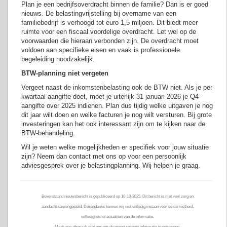
Plan je een bedrijfsoverdracht binnen de familie? Dan is er goed
nieuws. De belastingvrijstelling bij overname van een
familiebedrijf is verhoogd tot euro 1,5 miljoen. Dit biedt meer
ruimte voor een fiscaal voordelige overdracht. Let wel op de
voorwaarden die hieraan verbonden zijn. De overdracht moet
voldoen aan specifieke eisen en vaak is professionele
begeleiding noodzakelijk.
BTW-planning niet vergeten
Vergeet naast de inkomstenbelasting ook de BTW niet. Als je per
kwartaal aangifte doet, moet je uiterlijk 31 januari 2026 je Q4-
aangifte over 2025 indienen. Plan dus tijdig welke uitgaven je nog
dit jaar wilt doen en welke facturen je nog wilt versturen. Bij grote
investeringen kan het ook interessant zijn om te kijken naar de
BTW-behandeling.
Wil je weten welke mogelijkheden er specifiek voor jouw situatie
zijn? Neem dan contact met ons op voor een persoonlijk
adviesgesprek over je belastingplanning. Wij helpen je graag.
Bovenstaand nieuwsbericht is gepubliceerd op 16-10-2025. Dit bericht is met veel zorg en
aandacht samengesteld. Desondanks kunnen wij niet volledig instaan voor de correctheid,
volledigheid of actualiteit van de informatie.
Maak een afspraak met ons om de meest recente informatie te ontvangen.