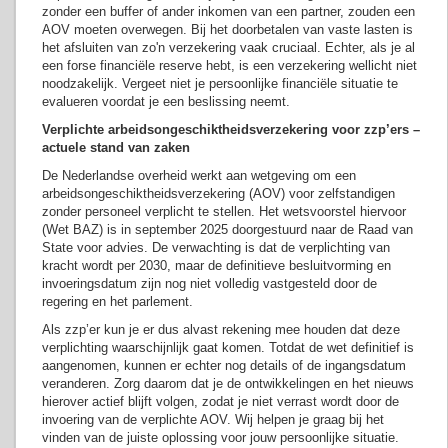
zonder een buffer of ander inkomen van een partner, zouden een
AOV moeten overwegen. Bij het doorbetalen van vaste lasten is
het afsluiten van zo'n verzekering vaak cruciaal. Echter, als je al
een forse financiële reserve hebt, is een verzekering wellicht niet
noodzakelijk. Vergeet niet je persoonlijke financiële situatie te
evalueren voordat je een beslissing neemt.
Verplichte arbeidsongeschiktheidsverzekering voor zzp’ers –
actuele stand van zaken
De Nederlandse overheid werkt aan wetgeving om een
arbeidsongeschiktheidsverzekering (AOV) voor zelfstandigen
zonder personeel verplicht te stellen. Het wetsvoorstel hiervoor
(Wet BAZ) is in september 2025 doorgestuurd naar de Raad van
State voor advies. De verwachting is dat de verplichting van
kracht wordt per 2030, maar de definitieve besluitvorming en
invoeringsdatum zijn nog niet volledig vastgesteld door de
regering en het parlement.
Als zzp’er kun je er dus alvast rekening mee houden dat deze
verplichting waarschijnlijk gaat komen. Totdat de wet definitief is
aangenomen, kunnen er echter nog details of de ingangsdatum
veranderen. Zorg daarom dat je de ontwikkelingen en het nieuws
hierover actief blijft volgen, zodat je niet verrast wordt door de
invoering van de verplichte AOV.
​ Wij helpen je graag bij het
vinden van de juiste oplossing voor jouw persoonlijke situatie.