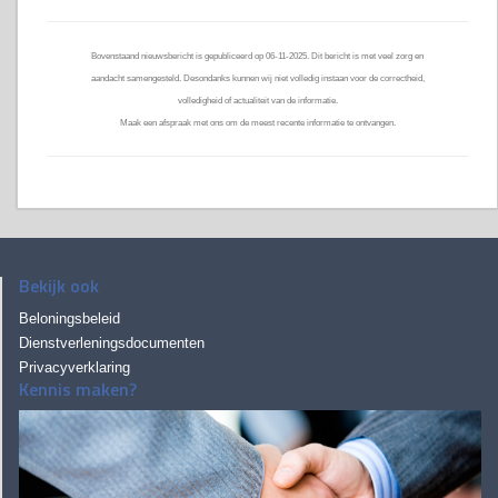
Bovenstaand nieuwsbericht is gepubliceerd op 06-11-2025. Dit bericht is met veel zorg en
aandacht samengesteld. Desondanks kunnen wij niet volledig instaan voor de correctheid,
volledigheid of actualiteit van de informatie.
Maak een afspraak met ons om de meest recente informatie te ontvangen.
Bekijk ook
Beloningsbeleid
Dienstverleningsdocumenten
Privacyverklaring
Kennis maken?