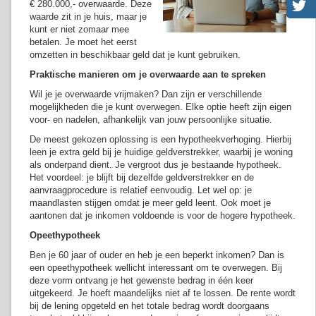
€ 280.000,- overwaarde. Deze
waarde zit in je huis, maar je
kunt er niet zomaar mee
betalen. Je moet het eerst
omzetten in beschikbaar geld dat je kunt gebruiken.
Praktische manieren om je overwaarde aan te spreken
Wil je je overwaarde vrijmaken? Dan zijn er verschillende
mogelijkheden die je kunt overwegen. Elke optie heeft zijn eigen
voor- en nadelen, afhankelijk van jouw persoonlijke situatie.
De meest gekozen oplossing is een hypotheekverhoging. Hierbij
leen je extra geld bij je huidige geldverstrekker, waarbij je woning
als onderpand dient. Je vergroot dus je bestaande hypotheek.
Het voordeel: je blijft bij dezelfde geldverstrekker en de
aanvraagprocedure is relatief eenvoudig. Let wel op: je
maandlasten stijgen omdat je meer geld leent. Ook moet je
aantonen dat je inkomen voldoende is voor de hogere hypotheek.
Opeethypotheek
Ben je 60 jaar of ouder en heb je een beperkt inkomen? Dan is
een opeethypotheek wellicht interessant om te overwegen. Bij
deze vorm ontvang je het gewenste bedrag in één keer
uitgekeerd. Je hoeft maandelijks niet af te lossen. De rente wordt
bij de lening opgeteld en het totale bedrag wordt doorgaans