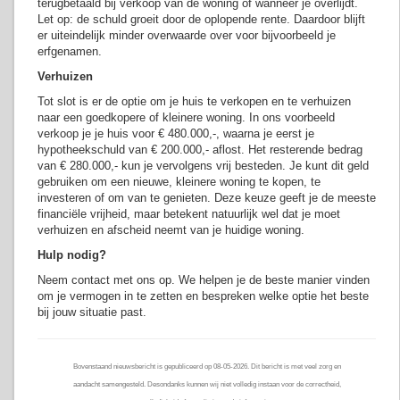
terugbetaald bij verkoop van de woning of wanneer je overlijdt.
Let op: de schuld groeit door de oplopende rente. Daardoor blijft
er uiteindelijk minder overwaarde over voor bijvoorbeeld je
erfgenamen.
Verhuizen
Tot slot is er de optie om je huis te verkopen en te verhuizen
naar een goedkopere of kleinere woning. In ons voorbeeld
verkoop je je huis voor € 480.000,-, waarna je eerst je
hypotheekschuld van € 200.000,- aflost. Het resterende bedrag
van € 280.000,- kun je vervolgens vrij besteden. Je kunt dit geld
gebruiken om een nieuwe, kleinere woning te kopen, te
investeren of om van te genieten. Deze keuze geeft je de meeste
financiële vrijheid, maar betekent natuurlijk wel dat je moet
verhuizen en afscheid neemt van je huidige woning.
Hulp nodig?
Neem contact met ons op. We helpen je de beste manier vinden
om je vermogen in te zetten en bespreken welke optie het beste
bij jouw situatie past.
Bovenstaand nieuwsbericht is gepubliceerd op 08-05-2026. Dit bericht is met veel zorg en
aandacht samengesteld. Desondanks kunnen wij niet volledig instaan voor de correctheid,