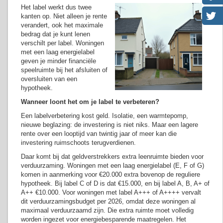
Het label werkt dus twee
kanten op. Niet alleen je rente
verandert, ook het maximale
bedrag dat je kunt lenen
verschilt per label. Woningen
met een laag energielabel
geven je minder financiële
speelruimte bij het afsluiten of
oversluiten van een
hypotheek.
Wanneer loont het om je label te verbeteren?
Een labelverbetering kost geld. Isolatie, een warmtepomp,
nieuwe beglazing: de investering is niet niks. Maar een lagere
rente over een looptijd van twintig jaar of meer kan die
investering ruimschoots terugverdienen.
Daar komt bij dat geldverstrekkers extra leenruimte bieden voor
verduurzaming. Woningen met een laag energielabel (E, F of G)
komen in aanmerking voor €20.000 extra bovenop de reguliere
hypotheek. Bij label C of D is dat €15.000, en bij label A, B, A+ of
A++ €10.000. Voor woningen met label A+++ of A++++ vervalt
dit verduurzamingsbudget per 2026, omdat deze woningen al
maximaal verduurzaamd zijn. Die extra ruimte moet volledig
worden ingezet voor energiebesparende maatregelen. Het