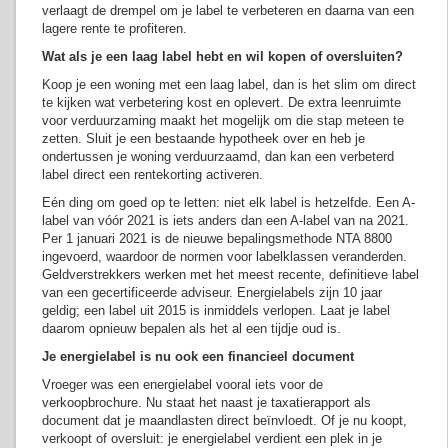
verlaagt de drempel om je label te verbeteren en daarna van een
lagere rente te profiteren.
Wat als je een laag label hebt en wil kopen of oversluiten?
Koop je een woning met een laag label, dan is het slim om direct
te kijken wat verbetering kost en oplevert. De extra leenruimte
voor verduurzaming maakt het mogelijk om die stap meteen te
zetten. Sluit je een bestaande hypotheek over en heb je
ondertussen je woning verduurzaamd, dan kan een verbeterd
label direct een rentekorting activeren.
Eén ding om goed op te letten: niet elk label is hetzelfde. Een A-
label van vóór 2021 is iets anders dan een A-label van na 2021.
Per 1 januari 2021 is de nieuwe bepalingsmethode NTA 8800
ingevoerd, waardoor de normen voor labelklassen veranderden.
Geldverstrekkers werken met het meest recente, definitieve label
van een gecertificeerde adviseur. Energielabels zijn 10 jaar
geldig; een label uit 2015 is inmiddels verlopen. Laat je label
daarom opnieuw bepalen als het al een tijdje oud is.
Je energielabel is nu ook een financieel document
Vroeger was een energielabel vooral iets voor de
verkoopbrochure. Nu staat het naast je taxatierapport als
document dat je maandlasten direct beïnvloedt. Of je nu koopt,
verkoopt of oversluit: je energielabel verdient een plek in je