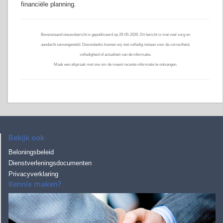
financiële planning.
Bovenstaand nieuwsbericht is gepubliceerd op 29-05-2026. Dit bericht is met veel zorg en
aandacht samengesteld. Desondanks kunnen wij niet volledig instaan voor de correctheid,
volledigheid of actualiteit van de informatie.
Maak een afspraak met ons om de meest recente informatie te ontvangen.
Bekijk ook
Beloningsbeleid
Dienstverleningsdocumenten
Privacyverklaring
Kennis maken?