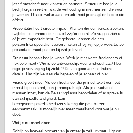
jezelf omschrijft naar klanten en partners. Structuur: hoe je je
bedrijf organiseert en wat de verhouding is met mensen die voor
je werken. Risico: welke aansprakelijkheid je draagt en hoe je die
afdekt.
Presentatie heeft directe impact. Klanten die een bureau zoeken,
twijfelen bij iemand die zichzelf zzp'er noemt. Ze vragen zich af
of je wel capaciteit hebt. Omgekeerd: klanten die een
persoonlijke specialist zoeken, haken af bij 'wij' op je website. Je
presentatie moet passen bij wat je levert.
Structuur bepaalt hoe je werkt. Werk je met vaste freelancers of
flexibele inzet? Wie is verantwoordelijk voor eindresultaat? Hoe
regel je vervanging bij ziekte? Dit zijn geen administratieve
details. Het zijn keuzes die bepalen of je schaalt of niet.
Risico groeit mee. Als een freelancer die je inschakelt een fout
maakt bij een klant, ben jij aansprakelijk. Als je structureel
mensen inzet, kan de Belastingdienst beoordelen of er sprake is
van schijnzelfstandigheid. Een
beroepsaansprakelijkheidsverzekering die past bij een
eenmanszaak, is mogelijk niet meer toereikend voor wat je nu
doet.
Wat je nu moet doen
Schrijf op hoeveel procent van je omzet je zelf uitvoert. Ligt dat