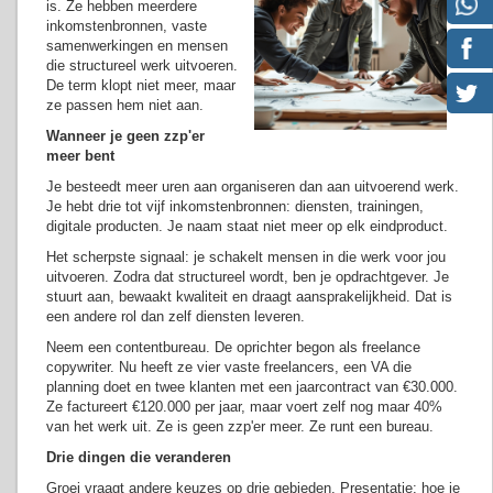
is. Ze hebben meerdere
inkomstenbronnen, vaste
samenwerkingen en mensen
die structureel werk uitvoeren.
De term klopt niet meer, maar
ze passen hem niet aan.
Wanneer je geen zzp'er
meer bent
Je besteedt meer uren aan organiseren dan aan uitvoerend werk.
Je hebt drie tot vijf inkomstenbronnen: diensten, trainingen,
digitale producten. Je naam staat niet meer op elk eindproduct.
Het scherpste signaal: je schakelt mensen in die werk voor jou
uitvoeren. Zodra dat structureel wordt, ben je opdrachtgever. Je
stuurt aan, bewaakt kwaliteit en draagt aansprakelijkheid. Dat is
een andere rol dan zelf diensten leveren.
Neem een contentbureau. De oprichter begon als freelance
copywriter. Nu heeft ze vier vaste freelancers, een VA die
planning doet en twee klanten met een jaarcontract van €30.000.
Ze factureert €120.000 per jaar, maar voert zelf nog maar 40%
van het werk uit. Ze is geen zzp'er meer. Ze runt een bureau.
Drie dingen die veranderen
Groei vraagt andere keuzes op drie gebieden. Presentatie: hoe je