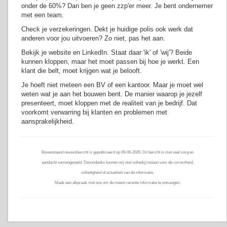
onder de 60%? Dan ben je geen zzp'er meer. Je bent ondernemer
met een team.
Check je verzekeringen. Dekt je huidige polis ook werk dat
anderen voor jou uitvoeren? Zo niet, pas het aan.
Bekijk je website en LinkedIn. Staat daar 'ik' of 'wij'? Beide
kunnen kloppen, maar het moet passen bij hoe je werkt. Een
klant die belt, moet krijgen wat je belooft.
Je hoeft niet meteen een BV of een kantoor. Maar je moet wel
weten wat je aan het bouwen bent. De manier waarop je jezelf
presenteert, moet kloppen met de realiteit van je bedrijf. Dat
voorkomt verwarring bij klanten en problemen met
aansprakelijkheid.
Bovenstaand nieuwsbericht is gepubliceerd op 09-06-2026. Dit bericht is met veel zorg en
aandacht samengesteld. Desondanks kunnen wij niet volledig instaan voor de correctheid,
volledigheid of actualiteit van de informatie.
Maak een afspraak met ons om de meest recente informatie te ontvangen.