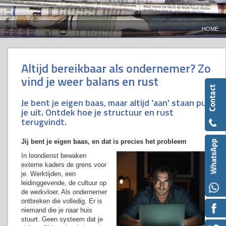
HOME
Altijd bereikbaar als ondernemer? Zo
vind je weer balans en rust
Je bent je eigen baas, maar altijd 'aan' staan put
je uit. Ontdek hoe je structuur en rust
terugvindt.
Jij bent je eigen baas, en dat is precies het probleem
In loondienst bewaken
externe kaders de grens voor
je. Werktijden, een
leidinggevende, de cultuur op
de werkvloer. Als ondernemer
ontbreken die volledig. Er is
niemand die je naar huis
stuurt. Geen systeem dat je