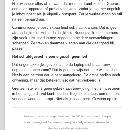
Niet wanneer alles af is, want dat moment komt zelden. Gebruik
een apart apparaat of profiel voor werk, zodat je niet per ongeluk
je inbox opent als je eigenlijk ontspant. Zet je werktelefoon op stil
na een bepaald uur.
Communiceer je beschikbaarheid ook naar klanten. Dat is geen
afstandelijkheid. Het is duidelijkheid. Succesvolle ondernemers
zijn vaak juist goed in nee-zeggen en heldere verwachtingen
scheppen. Ze trekken daarmee klanten aan die daar goed bij
passen.
Het schuldgevoel is een signaal, geen feit
Dat ongemakkelijke gevoel als je de laptop dichtslaat terwijl er
nog dingen openstaan? Dat is geen bewijs dat je te weinig doet.
Het is een patroon dat je hebt aangeleerd. De grens stellen voelt
onwennig, maar dat betekent niet dat het verkeerd is.
Grenzen stellen is geen gebrek aan toewijding. Het is investeren
in hoe lang je dit vol kunt houden. Begin klein: kies één moment
vandaag waarop je stopt. Niet als je klaar bent. Gewoon op tijd.
Bovenstaand nieuwsbericht is gepubliceerd op 11-06-2026. Dit bericht is met veel zorg en
aandacht samengesteld. Desondanks kunnen wij niet volledig instaan voor de correctheid,
volledigheid of actualiteit van de informatie.