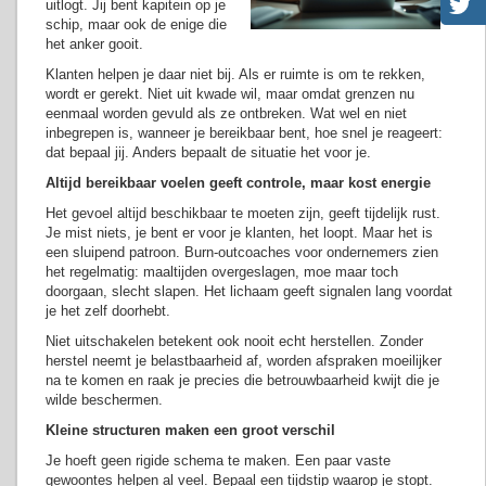
uitlogt. Jij bent kapitein op je
schip, maar ook de enige die
het anker gooit.
Klanten helpen je daar niet bij. Als er ruimte is om te rekken,
wordt er gerekt. Niet uit kwade wil, maar omdat grenzen nu
eenmaal worden gevuld als ze ontbreken. Wat wel en niet
inbegrepen is, wanneer je bereikbaar bent, hoe snel je reageert:
dat bepaal jij. Anders bepaalt de situatie het voor je.
Altijd bereikbaar voelen geeft controle, maar kost energie
Het gevoel altijd beschikbaar te moeten zijn, geeft tijdelijk rust.
Je mist niets, je bent er voor je klanten, het loopt. Maar het is
een sluipend patroon. Burn-outcoaches voor ondernemers zien
het regelmatig: maaltijden overgeslagen, moe maar toch
doorgaan, slecht slapen. Het lichaam geeft signalen lang voordat
je het zelf doorhebt.
Niet uitschakelen betekent ook nooit echt herstellen. Zonder
herstel neemt je belastbaarheid af, worden afspraken moeilijker
na te komen en raak je precies die betrouwbaarheid kwijt die je
wilde beschermen.
Kleine structuren maken een groot verschil
Je hoeft geen rigide schema te maken. Een paar vaste
gewoontes helpen al veel. Bepaal een tijdstip waarop je stopt.